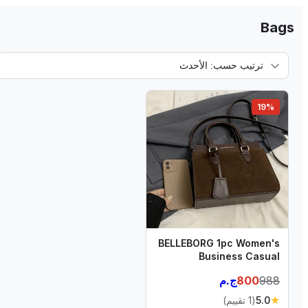
Bags
19
%
BELLEBORG 1pc Women's
Business Casual
Handbag Shoulder Bag
988
800
ج.م
★
5.0
(
1 تقييم
)